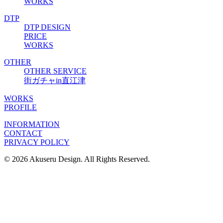
WORKS
DTP
DTP DESIGN
PRICE
WORKS
OTHER
OTHER SERVICE
街ガチャin直江津
WORKS
PROFILE
INFORMATION
CONTACT
PRIVACY POLICY
© 2026 Akuseru Design. All Rights Reserved.