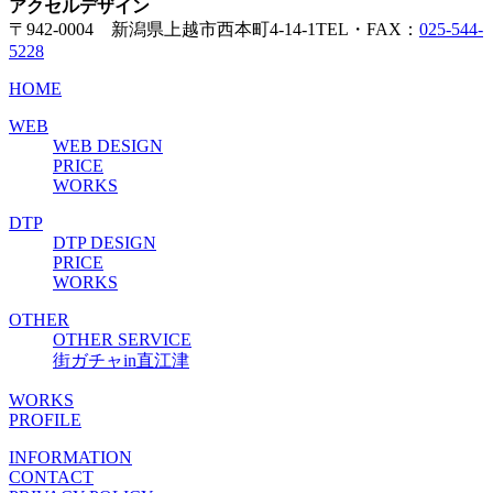
アクセルデザイン
〒942-0004 新潟県上越市西本町4-14-1
TEL・FAX：
025-544-
5228
HOME
WEB
WEB DESIGN
PRICE
WORKS
DTP
DTP DESIGN
PRICE
WORKS
OTHER
OTHER SERVICE
街ガチャin直江津
WORKS
PROFILE
INFORMATION
CONTACT